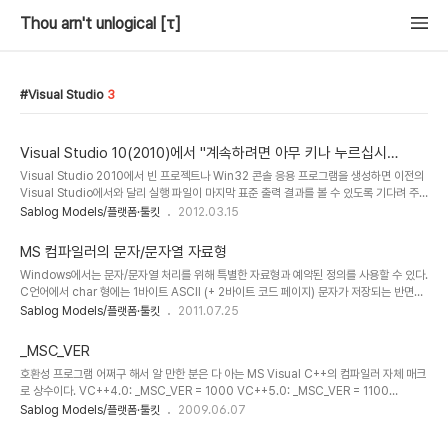
Thou arn't unlogical [τ]
Visual Studio
3
Visual Studio 10(2010)에서 "계속하려면 아무 키나 누르십시
오..."가 안 보여요!
Visual Studio 2010에서 빈 프로젝트나 Win32 콘솔 응용 프로그램을 생성하면 이전의
Visual Studio에서와 달리 실행 파일이 마지막 표준 출력 결과를 볼 수 있도록 기다려 주
지 않고 꺼진다.(단축키 Ctrl+F5) 이는 실행 파일의 출력이 지정되지 않았기 때문인데, 원
Sablog Models/플랫폼·툴킷
2012.03.15
래 콘솔 프로그램은 표준 출력을 콘솔로 내보내는 게 맞지만, 오늘날 콘솔 프로그램은 GUI
의 프론트엔드로 쓰이는 일이 잦아지기 때문인지 Visual Studio 2010부터는 출력을 콘솔
MS 컴파일러의 문자/문자열 자료형
로 기본 지정하지 않고 있다. 이를 해결하려 한다면 당연히 출력을 콘솔로 지정하면 된다. 다
Windows에서는 문자/문자열 처리를 위해 특별한 자료형과 예약된 정의를 사용할 수 있다.
음 둘 중 한 방법으로 프로젝트의 출력을 콘솔로 지정할 수 있다. Visual Studio 2010에
C언어에서 char 형에는 1바이트 ASCII (+ 2바이트 코드 페이지) 문자가 저장되는 반면
서 프로젝트를 열고 메뉴 프로젝트> 속성> ..
wchar에는 유니코드 문자가 2바이트 기준으로 저장된다. BMP 밖은 대강대강 처리한다.
Sablog Models/플랫폼·툴킷
2011.07.25
이것에 신경쓰지 않을 수 있는 타입이 t_char (TCHAR)이다. 매크로 확장은 컴파일러와
옵션에 따라 결정된다. 변수 상수 (L"...") 1B/확장 문자열 유니코드(2B) 문자열 1B/확장 문
_MSC_VER
자열 유니코드(2B) 문자열 플랫폼 대응 문자열 플랫폼 대응 문자열 char * wchar *
호환성 프로그램 어쩌구 해서 알 만한 분은 다 아는 MS Visual C++의 컴파일러 자체 매크
const char * const wchar * t_char * const t_char * PSTR / LPSTR PWSTR /
로 상수이다. VC++4.0: _MSC_VER = 1000 VC++5.0: _MSC_VER = 1100
LPWST..
VC++6.0: _MSC_VER = 1200 VC++7.0: _MSC_VER = 1300 VC++8.0:
Sablog Models/플랫폼·툴킷
2009.06.07
_MSC_VER = 1400 VC++9.0: _MSC_VER = 1500 VC++에는 각 버전에 따라 이 값
이 다르게 정의되어 있다. 이를 이용해 gcc나 g++와 호환인 코드를 짜거나 표준에 어긋나