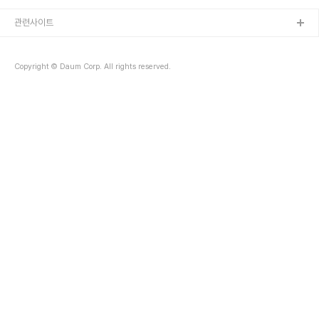
지 않는 코드를 만들 수 있다. #include int main() { #if defined(_MSC_VER) &&
(_MSC_VER < 1500) __int64 i64 = 0x57bf406691032708;..
관련사이트
Copyright © Daum Corp. All rights reserved.