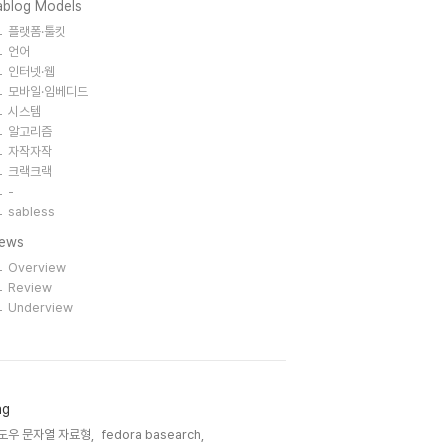
ablog Models
플랫폼·툴킷
언어
인터넷·웹
모바일·임베디드
시스템
알고리즘
자작자작
크랙크랙
-
sabless
iews
Overview
Review
Underview
ag
도우 문자열 자료형,
fedora basearch,