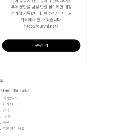
분야 등등에 관한 글이 우선입니다만,
두어 문단을 넘길 만한 글이라면 대강
정리해 기록합니다. 학부생입니다. 트
위터에서 볼 수 있습니다.
http://aurynj.net/
구독하기
αυ
stem Idle Talks
어리::일상
화가 난다.
번역
디자인
픽션
흔한 자산 목록